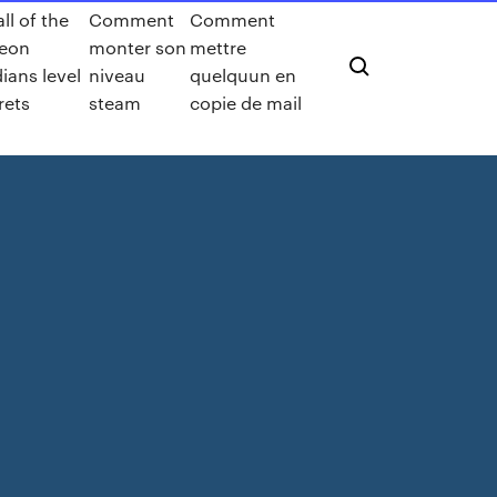
ll of the
Comment
Comment
eon
monter son
mettre
ians level
niveau
quelquun en
rets
steam
copie de mail