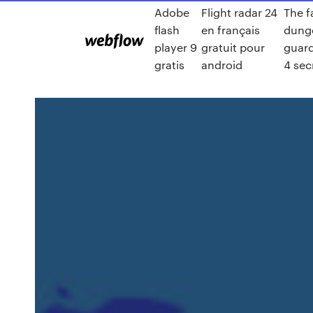
Adobe
Flight radar 24
The fa
flash
en français
dung
player 9
gratuit pour
guard
gratis
android
4 sec